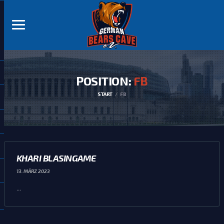
POSITION:
FB
START
FB
KHARI BLASINGAME
13. MÄRZ 2023
...