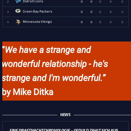
Detroit Lions
2
0
0
0
0
0
Green Bay Packers
3
0
0
0
0
0
Minnesota Vikings
4
0
0
0
0
0
“
We have a strange and
wonderful relationship - he's
strange and I'm wonderful.
”
by Mike Ditka
Get another quote
NEWS
EINE DRAFTNACHTCHRONOLOGIE – GEDULD ZAHLT SICH AUS