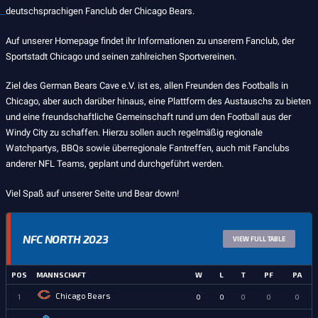
deutschsprachigen Fanclub der Chicago Bears.
Auf unserer Homepage findet ihr Informationen zu unserem Fanclub, der
Sportstadt Chicago und seinen zahlreichen Sportvereinen.
Ziel des German Bears Cave e.V. ist es, allen Freunden des Footballs in
Chicago, aber auch darüber hinaus, eine Plattform des Austauschs zu bieten
und eine freundschaftliche Gemeinschaft rund um den Football aus der
Windy City zu schaffen. Hierzu sollen auch regelmäßig regionale
Watchpartys, BBQs sowie überregionale Fantreffen, auch mit Fanclubs
anderer NFL Teams, geplant und durchgeführt werden.
Viel Spaß auf unserer Seite und Bear down!
NFC NORTH 2023
VIEW FULL TABLE
POS
MANNSCHAFT
W
L
T
PF
PA
Chicago Bears
1
0
0
0
0
0