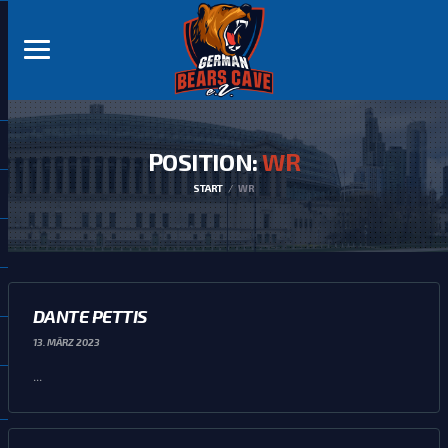
POSITION:
WR
START
WR
DANTE PETTIS
13. MÄRZ 2023
...