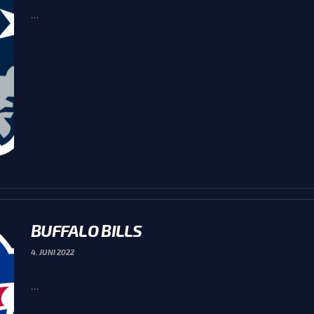
...
BUFFALO BILLS
4. JUNI 2022
...