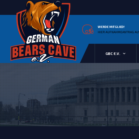
WERDE MITGLIED!
HIER AUFNAHMEANTRAG AU
GBC E.V.